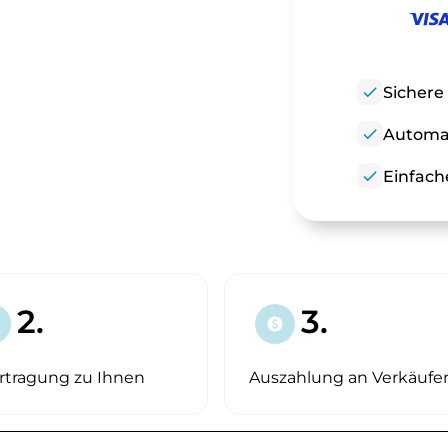
check
Sichere
check
Automat
check
Einfach
2.
3.
paid
rtragung zu Ihnen
Auszahlung an Verkäufe