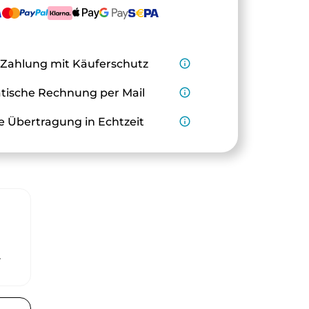
 Zahlung mit Käuferschutz
info_outline
ische Rechnung per Mail
info_outline
e Übertragung in Echtzeit
info_outline
r