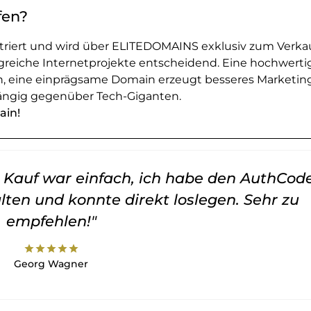
fen?
striert und wird über ELITEDOMAINS exklusiv zum Verka
greiche Internetprojekte entscheidend. Eine hochwerti
en, eine einprägsame Domain erzeugt besseres Marketin
ngig gegenüber Tech-Giganten.
ain!
er Kauf war einfach, ich habe den AuthCod
lten und konnte direkt loslegen. Sehr zu
empfehlen!"
star
star
star
star
star
Georg Wagner