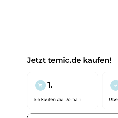
Jetzt temic.de kaufen!
1.
shopping_cart
arrow_forward
Sie kaufen die Domain
Übe